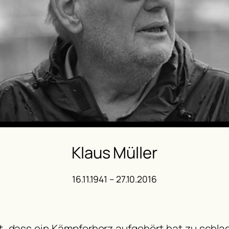
Klaus Müller
16.11.1941 – 27.10.2016
t, dass ein Kämpferherz aufgehört hat zu schlag