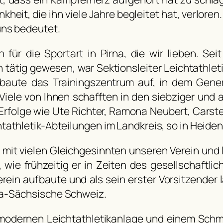
eit, die ihn viele Jahre begleitet hat, verloren. 
uns bedeutet.
ür die Sportart in Pirna, die wir lieben. Sei
 tätig gewesen, war Sektionsleiter Leichtathlet
 baute das Trainingszentrum auf, in dem Gene
Viele von Ihnen schafften in den siebziger und
Erfolge wie Ute Richter, Ramona Neubert, Carste
athletik-Abteilungen im Landkreis, so in Heiden
mit vielen Gleichgesinnten unseren Verein und l
, wie frühzeitig er in Zeiten des gesellschaft
in aufbaute und als sein erster Vorsitzender l
na-Sächsische Schweiz.
odernen Leichtathletikanlage und einem Schmuck