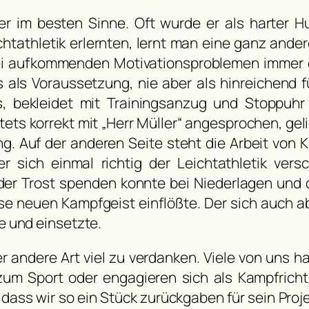
r im besten Sinne. Oft wurde er als harter 
ichtathletik erlernten, lernt man eine ganz ande
 bei aufkommenden Motivationsproblemen immer 
s als Voraussetzung, nie aber als hinreichend 
ls, bekleidet mit Trainingsanzug und Stoppuh
ets korrekt mit „Herr Müller“ angesprochen, gel
ng. Auf der anderen Seite steht die Arbeit von 
r sich einmal richtig der Leichtathletik ver
 der Trost spenden konnte bei Niederlagen und
 neuen Kampfgeist einflößte. Der sich auch ab
e und einsetzte.
er andere Art viel zu verdanken. Viele von uns h
zum Sport oder engagieren sich als Kampfrichte
 dass wir so ein Stück zurückgaben für sein Proj