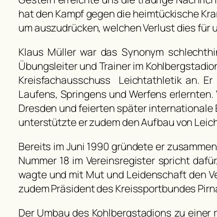
hat den Kampf gegen die heimtückische Krankh
um auszudrücken, welchen Verlust dies für 
Klaus Müller war das Synonym schlechthin f
Übungsleiter und Trainer im Kohlbergstadion
Kreisfachausschuss Leichtathletik an. Er
Laufens, Springens und Werfens erlernten. 
Dresden und feierten später internationale 
unterstützte er zudem den Aufbau von Leicht
Bereits im Juni 1990 gründete er zusammen 
Nummer 18 im Vereinsregister spricht dafür
wagte und mit Mut und Leidenschaft den Vere
zudem Präsident des Kreissportbundes Pir
Der Umbau des Kohlbergstadions zu einer m