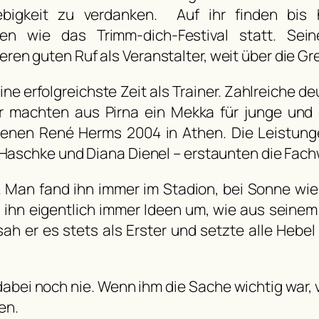
bigkeit zu verdanken. Auf ihr finden bis h
gen wie das Trimm-dich-Festival statt. Sei
ren guten Ruf als Veranstalter, weit über die G
 erfolgreichste Zeit als Trainer. Zahlreiche d
r machten aus Pirna ein Mekka für junge und e
benen René Herms 2004 in Athen. Die Leistung
 Haschke und Diana Dienel – erstaunten die Fachw
 Man fand ihn immer im Stadion, bei Sonne wie
en ihn eigentlich immer Ideen um, wie aus sei
h er es stets als Erster und setzte alle Hebe
abei noch nie. Wenn ihm die Sache wichtig war, ve
en.